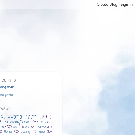
 DE MI ;D
ang chan
mi perfil
AS =)
i Xi Wang chan
(196)
2)
Xi Wang chan
(63)
nubes
ica
(37)
sol
(24)
girl
(22)
pared
(14)
3)
flores
(12)
posing
(11)
luna
(10)