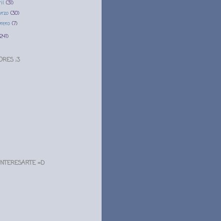
ril
(31)
rzo
(30)
brero
(7)
(241)
ORES ;3
INTERESARTE =D