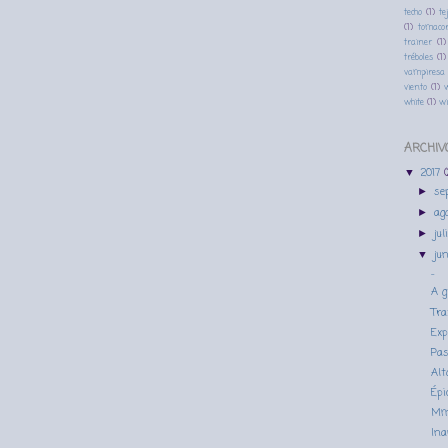
techo
(1)
te
(1)
tomacor
trainer
(1)
tréboles
(1)
vampiresa
viento
(1)
w
white
(1)
w
ARCHIV
2017
▼
se
►
ag
►
jul
►
ju
▼
...
A g
Tra
Exp
Pas
Alt
Épi
M
In