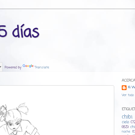
5 días
Powered by
Translate
ACERCA
Xi W
Ver todo 
ETIQUET
chib
cielo
(7
(63)
ch
noche
(1