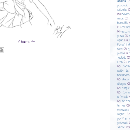
araña
(
posando
silueta
(
(5)
hojara
nube
(5)
bombilla
(4)
cocina
(4)
escara
pizza
(4)
agua
(3)
Y bueno ^^...
Kanami c
foco
(3)
g
plato
(3)
r
teclado
(3
Link
(2)
P
(2)
Zombi
avión de 
borradore
(2)
chico
dibujos
(2
(2)
drople
(2)
fant
animado
(2)
hormi
lentes
(2)
manzana
night
(2)
paviment
pokeball
slime
(2)