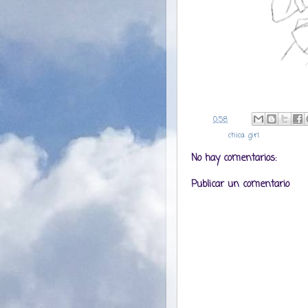
a la/s
0:58
Etiquetas:
chica
,
girl
No hay comentarios:
Publicar un comentario