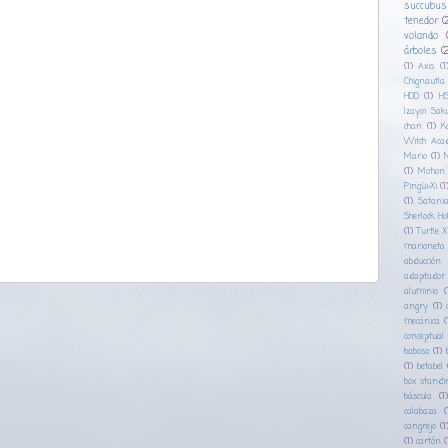
succubus
tenedor
(
volando
árboles
(2
(1)
Axis
(1
Chignautla
HDD
(1)
H
Izayoi Sak
chan
(1)
K
Witch Aca
Mario
(1)
(1)
Motion
Pingüi-Xi
(1
(1)
Satani
Sherlock H
(1)
Turtle X
marioneta
abducción
adaptador
aluminio
(
angry
(1)
mecánica
(
conceptual
babosa
(1)
(1)
betabel
box standi
báscula
(1)
calabaza
(
cangrejo
(1
(1)
cartón
(