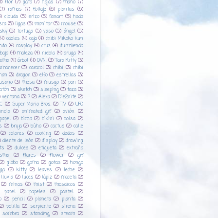
8)
flor
(7)
gato
(7)
hojas
(7)
mano
(7)
(7)
ramas
(7)
follaje
(6)
plantas
(6)
6)
clouds
(5)
erizo
(5)
fanart
(5)
hada
sca
(5)
ligas
(5)
monitor
(5)
mouse
(5)
sky
(5)
tortuga
(5)
vaso
(5)
ángel
(5)
(4)
cables
(4)
caja
(4)
chibi Mikoko kun
ndo
(4)
cosplay
(4)
cruz
(4)
durmiendo
bajo
(4)
maleza
(4)
niebla
(4)
oruga
(4)
rama
(4)
árbol
(4)
OVNI
(3)
Tara Kitty
(3)
amanecer
(3)
caracol
(3)
chibi
(3)
chibi
han
(3)
dragon
(3)
elfo
(3)
estrellas
(3)
usano
(3)
mesa
(3)
musgo
(3)
pan
(3)
atón
(3)
sketch
(3)
sleeping
(3)
taza
(3)
)
ventana
(3)
?
(2)
Alexa
(2)
Die2nite
(2)
C
(2)
Super Mario Bros.
(2)
TV
(2)
UFO
noia
(2)
animated gif
(2)
avión
(2)
papel
(2)
bicho
(2)
bikini
(2)
bolsa
(2)
s
(2)
bruja
(2)
búho
(2)
cactus
(2)
calle
(2)
colores
(2)
cooking
(2)
dedos
(2)
)
diente de león
(2)
display
(2)
drawing
ts
(2)
dulces
(2)
etiqueta
(2)
extraño
asma
(2)
flares
(2)
flower
(2)
gif
(2)
globo
(2)
goma
(2)
gotas
(2)
hongo
ga
(2)
kitty
(2)
leaves
(2)
leche
(2)
lluvia
(2)
luces
(2)
lápiz
(2)
maceta
(2)
(2)
minas
(2)
mist
(2)
mosaicos
(2)
papel
(2)
papeles
(2)
pastel
(2)
o
(2)
pencil
(2)
planeta
(2)
planta
(2)
(2)
polilla
(2)
serpiente
(2)
sirena
(2)
sombra
(2)
standing
(2)
steam
(2)