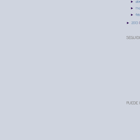
ab
►
ma
►
fe
►
2013
►
SEGUID
PUEDE 