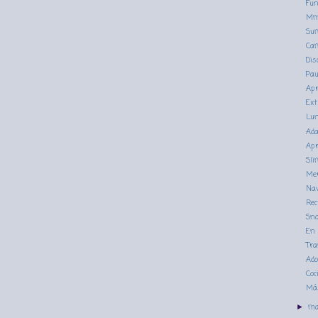
Fu
M
Su
Cam
Dis
Pa
Apr
Ext
Lu
Ada
Apr
Sli
Me
Na
Rec
Sno
En 
Tra
Ado
Coc
Má
m
►