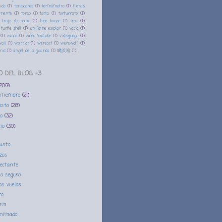
jido
(1)
tenedores
(1)
termómetro
(1)
tijeras
riente
(1)
torso
(1)
torta
(1)
torturrato
(1)
traje de baño
(1)
tree house
(1)
troll
(1)
turtle shell
(1)
unifome escolar
(1)
vacío
(1)
(1)
vasos
(1)
video Youtube
(1)
videojuego
(1)
all
(1)
warrior
(1)
werecat
(1)
werewolf
(1)
ind
(1)
ángel de la guarda
(1)
鳴沢唯
(1)
O DEL BLOG =3
(209)
ptiembre
(21)
osto
(28)
io
(32)
nio
(30)
usto
zos
ectante
o seguro
os vuelos
co
mm
animado