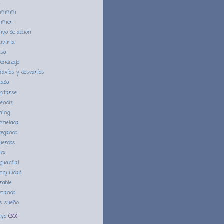
n
mmmm
mmer
po de acción
ciplina
usa
endizaje
ravíos y desvaríos
nada
ptarse
endiz
ming
rmelada
vegando
uerdos
rx
guardia!
nquilidad
rable
inando
s sueño
ayo
(30)