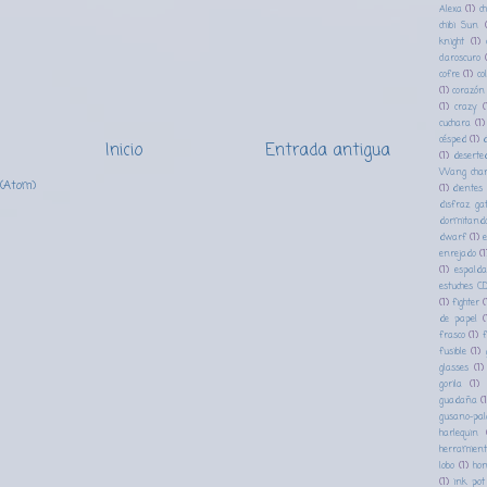
Alexa
(1)
ch
chibi Sun
knight
(1)
claroscuro
cofre
(1)
co
(1)
corazón
(1)
crazy
(
cuchara
(1)
césped
(1)
Inicio
Entrada antigua
(1)
deserte
Wang cha
 (Atom)
(1)
dientes
disfraz ga
dormitand
dwarf
(1)
e
enrejado
(1
(1)
espalda
estuches C
(1)
fighter
(
de papel
(
frasco
(1)
f
fusible
(1)
glasses
(1)
gorila
(1)
guadaña
(1
gusano-pal
harlequin
herramien
lobo
(1)
ho
(1)
ink pot